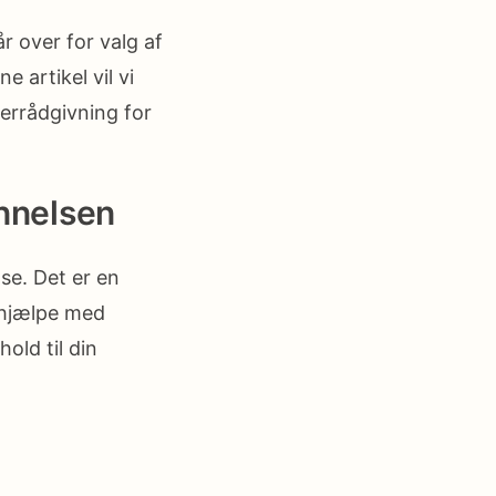
r over for valg af
 artikel vil vi
terrådgivning for
nnelsen
se. Det er en
 hjælpe med
old til din