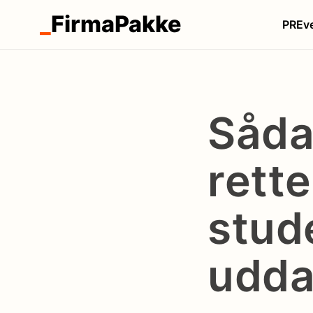
_
FirmaPakke
PR
Ev
Såda
rett
stud
udda