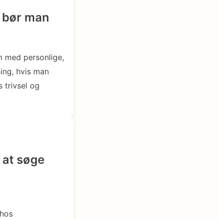
r bør man
em med personlige,
ing, hvis man
 trivsel og
 at søge
 hos