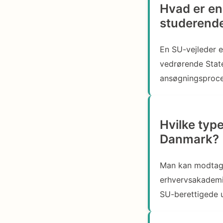
Hvad er en 
studerend
En SU-vejleder 
vedrørende State
ansøgningsproce
Hvilke typ
Danmark?
Man kan modtage
erhvervsakademie
SU-berettigede 