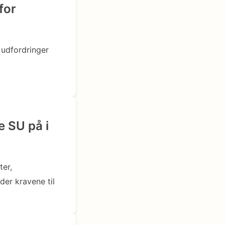
for
 udfordringer
 SU på i
er,
der kravene til