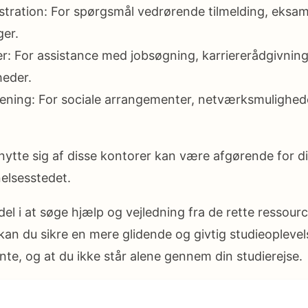
stration: For spørgsmål vedrørende tilmelding, eksa
ger.
er: For assistance med jobsøgning, karriererådgivnin
heder.
ening: For sociale arrangementer, netværksmulighede
nytte sig af disse kontorer kan være afgørende for di
elsesstedet.
del i at søge hjælp og vejledning fra de rette ressourc
an du sikre en mere glidende og givtig studieoplevels
nte, og at du ikke står alene gennem din studierejse.