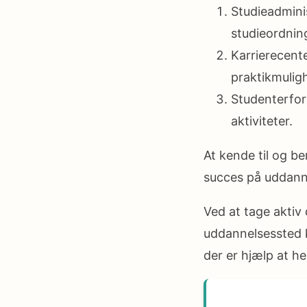
Studieadmini
studieordnin
Karrierecent
praktikmulig
Studenterfor
aktiviteter.
At kende til og be
succes på uddann
Ved at tage aktiv 
uddannelsessted k
der er hjælp at he