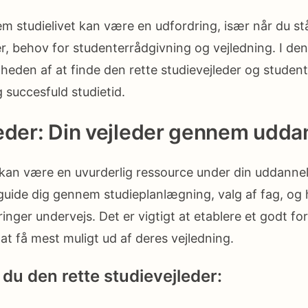
m studielivet kan være en udfordring, især når du stå
 behov for studenterrådgivning og vejledning. I denne
gheden af at finde den rette studievejleder og studen
g succesfuld studietid.
eder: Din vejleder gennem udda
 kan være en uvurderlig ressource under din uddannel
guide dig gennem studieplanlægning, valg af fag, og
inger undervejs. Det er vigtigt at etablere et godt forh
 at få mest muligt ud af deres vejledning.
du den rette studievejleder: