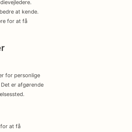
ievejledere.
 bedre at kende.
e for at få
er
er for personlige
t. Det er afgørende
elsessted.
for at få