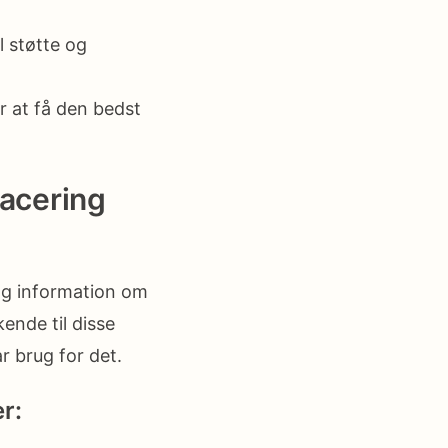
l støtte og
r at få den bedst
lacering
og information om
kende til disse
r brug for det.
r: