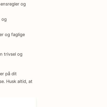
mensregler og
g og
r og faglige
n trivsel og
er på dit
e. Husk altid, at