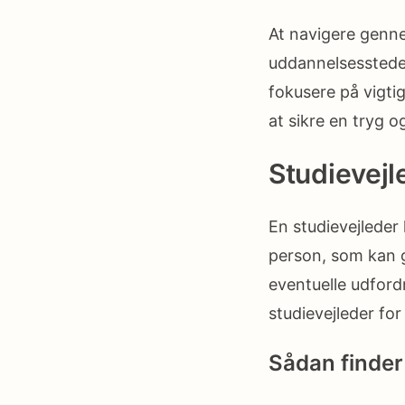
At navigere genne
uddannelsessteder,
fokusere på vigti
at sikre en tryg o
Studievejl
En studievejleder
person, som kan 
eventuelle udfordr
studievejleder for
Sådan finder 