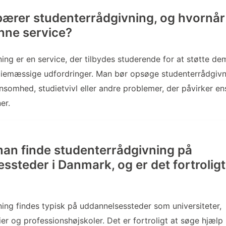
ærer studenterrådgivning, og hvornå
nne service?
ing er en service, der tilbydes studerende for at støtte d
udiemæssige udfordringer. Man bør opsøge studenterrådgivn
nsomhed, studietvivl eller andre problemer, der påvirker ens
er.
an finde studenterrådgivning på
ssteder i Danmark, og er det fortroligt
ing findes typisk på uddannelsessteder som universiteter,
r og professionshøjskoler. Det er fortroligt at søge hjælp