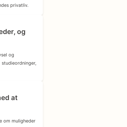
des privatliv.
eder, og
vsel og
 studieordninger,
ed at
de om muligheder