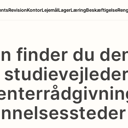
ents
Revision
Kontor
Lejemål
Lager
Læring
Beskæftigelse
Reng
n finder du de
e studievejlede
enterrådgivnin
nnelsessteder