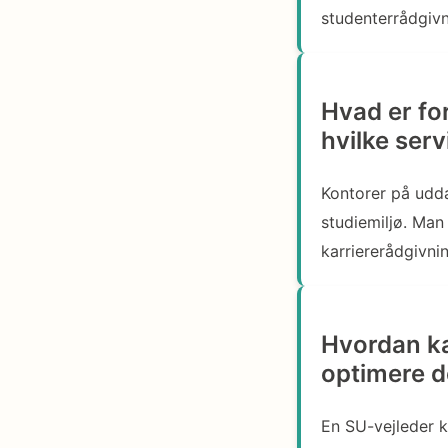
studenterrådgivn
Hvad er fo
hvilke ser
Kontorer på udda
studiemiljø. Man
karriererådgivnin
Hvordan ka
optimere d
En SU-vejleder k