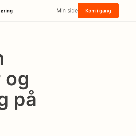
Min side
øring
Kom i gang
n
r og
g på