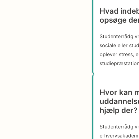
Hvad indeb
opsøge de
Studenterrådgivn
sociale eller st
oplever stress, e
studiepræstation
Hvor kan m
uddannelse
hjælp der?
Studenterrådgivn
erhvervsakademie