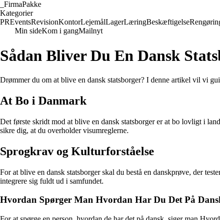
_
FirmaPakke
Kategorier
PR
Events
Revision
Kontor
Lejemål
Lager
Læring
Beskæftigelse
Rengørin
Min side
Kom i gang
Mailnyt
Sådan Bliver Du En Dansk Stats
Drømmer du om at blive en dansk statsborger? I denne artikel vil vi g
At Bo i Danmark
Det første skridt mod at blive en dansk statsborger er at bo lovligt i 
sikre dig, at du overholder visumreglerne.
Sprogkrav og Kulturforståelse
For at blive en dansk statsborger skal du bestå en danskprøve, der tes
integrere sig fuldt ud i samfundet.
Hvordan Spørger Man Hvordan Har Du Det På Dans
For at spørge en person, hvordan de har det på dansk, siger man Hvorda