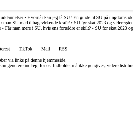
 uddannelser
•
Hvornår kan jeg få SU? En guide til SU på ungdomsudd
r man SU med tilbagevirkende kraft?
•
SU før skat 2023 og videregåend
e
•
Får man mere i SU, hvis ens forældre er skilt?
•
SU før skat 2023 og 
terest
TikTok
Mail
RSS
 køber via links på denne hjemmeside.
 kan generere indtægt for os. Indholdet må ikke gengives, videredistribue