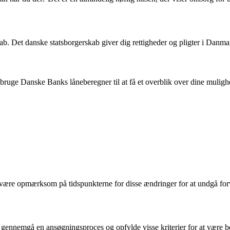
. Det danske statsborgerskab giver dig rettigheder og pligter i Danmark
du bruge Danske Banks låneberegner til at få et overblik over dine muligh
e
 være opmærksom på tidspunkterne for disse ændringer for at undgå forv
 gennemgå en ansøgningsproces og opfylde visse kriterier for at være ber