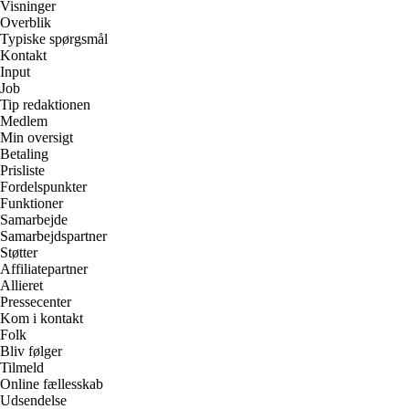
Visninger
Overblik
Typiske spørgsmål
Kontakt
Input
Job
Tip redaktionen
Medlem
Min oversigt
Betaling
Prisliste
Fordelspunkter
Funktioner
Samarbejde
Samarbejdspartner
Støtter
Affiliatepartner
Allieret
Pressecenter
Kom i kontakt
Folk
Bliv følger
Tilmeld
Online fællesskab
Udsendelse