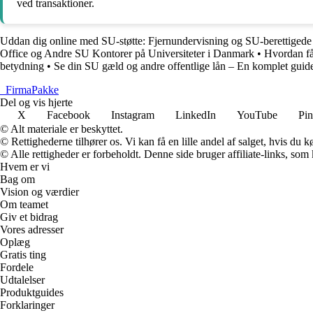
ved transaktioner.
Uddan dig online med SU-støtte: Fjernundervisning og SU-berettigede
Office og Andre SU Kontorer på Universiteter i Danmark
•
Hvordan få
betydning
•
Se din SU gæld og andre offentlige lån – En komplet guid
_
FirmaPakke
Del og vis hjerte
X
Facebook
Instagram
LinkedIn
YouTube
Pin
© Alt materiale er beskyttet.
© Rettighederne tilhører os. Vi kan få en lille andel af salget, hvis du
© Alle rettigheder er forbeholdt. Denne side bruger affiliate-links, som
Hvem er vi
Bag om
Vision og værdier
Om teamet
Giv et bidrag
Vores adresser
Oplæg
Gratis ting
Fordele
Udtalelser
Produktguides
Forklaringer