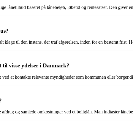
e lånetilbud baseret på lånebeløb, løbetid og rentesatser. Den giver e
hus?
klage til den instans, der traf afgørelsen, inden for en bestemt frist. H
til visse ydelser i Danmark?
k ved at kontakte relevante myndigheder som kommunen eller borger.dk. D
?
afdrag og samlede omkostninger ved et boliglån. Man indtaster lånebelø