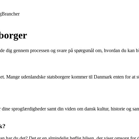
g
Brancher
borger
uide dig gennem processen og svare på spørgsmål om, hvordan du kan bl
landet. Mange udenlandske statsborgere kommer til Danmark enten for at s
ter dine sprogfærdigheder samt din viden om dansk kultur, historie og s
k?
n har du det? Det er en almindelig høflig hilsen, der viser omsorg for