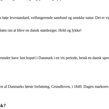
høje levestandard, velfungerende samfund og smukke natur. Det er vigt
n drøm om at blive en dansk statsborger. Held og lykke!
herunder have fast bopæl i Danmark i en vis periode, bestå en dansk spro
en af Danmarks første forfatning, Grundloven, i 1849. Dagen markeres me
nk?