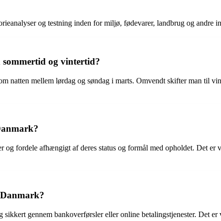
ieanalyser og testning inden for miljø, fødevarer, landbrug og andre ind
 sommertid og vintertid?
om natten mellem lørdag og søndag i marts. Omvendt skifter man til vint
 Danmark?
og fordele afhængigt af deres status og formål med opholdet. Det er vi
g Danmark?
kkert gennem bankoverførsler eller online betalingstjenester. Det er 