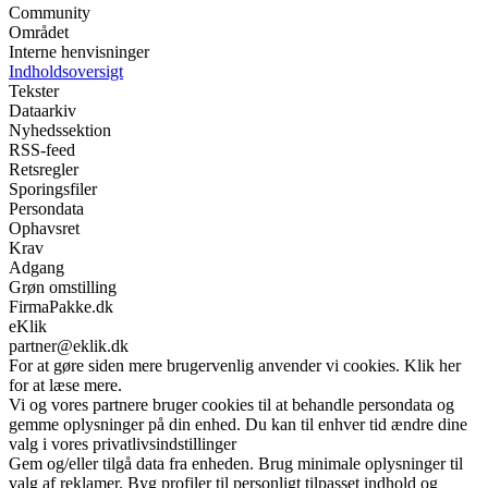
Community
Området
Interne henvisninger
Indholdsoversigt
Tekster
Dataarkiv
Nyhedssektion
RSS-feed
Retsregler
Sporingsfiler
Persondata
Ophavsret
Krav
Adgang
Grøn omstilling
FirmaPakke.dk
eKlik
partner@eklik.dk
For at gøre siden mere brugervenlig anvender vi cookies. Klik her
for at læse mere.
Vi og vores partnere bruger cookies til at behandle persondata og
gemme oplysninger på din enhed. Du kan til enhver tid ændre dine
valg i vores privatlivsindstillinger
Gem og/eller tilgå data fra enheden. Brug minimale oplysninger til
valg af reklamer. Byg profiler til personligt tilpasset indhold og