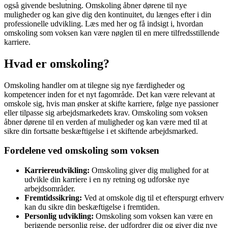
også givende beslutning. Omskoling åbner dørene til nye
muligheder og kan give dig den kontinuitet, du længes efter i din
professionelle udvikling. Læs med her og få indsigt i, hvordan
omskoling som voksen kan være nøglen til en mere tilfredsstillende
karriere.
Hvad er omskoling?
Omskoling handler om at tilegne sig nye færdigheder og
kompetencer inden for et nyt fagområde. Det kan være relevant at
omskole sig, hvis man ønsker at skifte karriere, følge nye passioner
eller tilpasse sig arbejdsmarkedets krav. Omskoling som voksen
åbner dørene til en verden af muligheder og kan være med til at
sikre din fortsatte beskæftigelse i et skiftende arbejdsmarked.
Fordelene ved omskoling som voksen
Karriereudvikling:
Omskoling giver dig mulighed for at
udvikle din karriere i en ny retning og udforske nye
arbejdsområder.
Fremtidssikring:
Ved at omskole dig til et efterspurgt erhverv
kan du sikre din beskæftigelse i fremtiden.
Personlig udvikling:
Omskoling som voksen kan være en
berigende personlig rejse, der udfordrer dig og giver dig nye