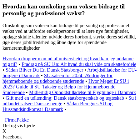
Hvordan kan omskoling som voksen bidrage til
personlig og professionel vækst?
Omskoling som voksen kan bidrage til personlig og professionel
vækst ved at udfordre enkeltpersoner til at lære nye færdigheder,
opdage skjulte talenter, udvide deres horisont, styrke deres selvtillid,
øge deres jobtilfredshed og åbne døre for spændende
karrieremuligheder.
Hvordan dropper man ud af universitetet og hvad kan jeg uddanne
mig til?
•
Fradrag på SU-lån: Alt hvad du skal vide om skattefordele
•
Sådan Bliver Du En Dansk Statsborger
•
Arbejdstilladelse for EU-
borgere i Danmark
•
SU-satsen for 2024: Ændringer for
hjemmeboende og udeboende studerende
•
Hvor Meget Er SU i
2023? Guide til SU Takster og Beløb for Hjemmeboende
Studerende
•
Midlertidig Opholdstilladelse til Flygtninge i Danmark
•
Gift med en udlænding: Dansk statsborgerskab og ægteskab
•
Su i
udlandet satser: Danske penge
•
Sådan Beregnes SU og
Husstandsindkomst i Danmark
•
_
FirmaPakke
Del og vis hjerte
X
Facebook