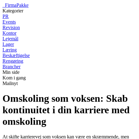
_
FirmaPakke
Kategorier
PR
Events
Revision
Kontor
Lejemål
Lager
Læring
Beskæftigelse
Rengøring
Brancher
Min side
Kom i gang
Mailnyt
Omskoling som voksen: Skab
kontinuitet i din karriere med
omskoling
At skifte karrierevej som voksen kan være en skræmmende, men