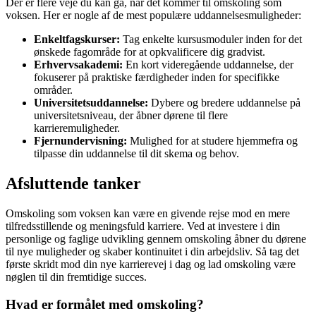
Der er flere veje du kan gå, når det kommer til omskoling som
voksen. Her er nogle af de mest populære uddannelsesmuligheder:
Enkeltfagskurser:
Tag enkelte kursusmoduler inden for det
ønskede fagområde for at opkvalificere dig gradvist.
Erhvervsakademi:
En kort videregående uddannelse, der
fokuserer på praktiske færdigheder inden for specifikke
områder.
Universitetsuddannelse:
Dybere og bredere uddannelse på
universitetsniveau, der åbner dørene til flere
karrieremuligheder.
Fjernundervisning:
Mulighed for at studere hjemmefra og
tilpasse din uddannelse til dit skema og behov.
Afsluttende tanker
Omskoling som voksen kan være en givende rejse mod en mere
tilfredsstillende og meningsfuld karriere. Ved at investere i din
personlige og faglige udvikling gennem omskoling åbner du dørene
til nye muligheder og skaber kontinuitet i din arbejdsliv. Så tag det
første skridt mod din nye karrierevej i dag og lad omskoling være
nøglen til din fremtidige succes.
Hvad er formålet med omskoling?