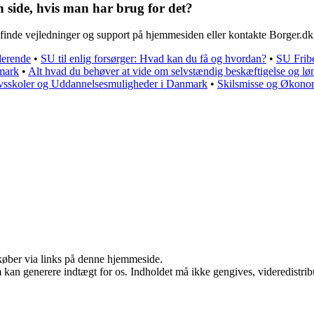
 side, hvis man har brug for det?
finde vejledninger og support på hjemmesiden eller kontakte Borger.dk 
derende
•
SU til enlig forsørger: Hvad kan du få og hvordan?
•
SU Fribe
mark
•
Alt hvad du behøver at vide om selvstændig beskæftigelse og l
vsskoler og Uddannelsesmuligheder i Danmark
•
Skilsmisse og Økonom
u køber via links på denne hjemmeside.
m kan generere indtægt for os. Indholdet må ikke gengives, videredistrib