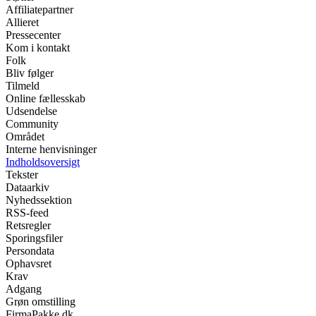
Affiliatepartner
Allieret
Pressecenter
Kom i kontakt
Folk
Bliv følger
Tilmeld
Online fællesskab
Udsendelse
Community
Området
Interne henvisninger
Indholdsoversigt
Tekster
Dataarkiv
Nyhedssektion
RSS-feed
Retsregler
Sporingsfiler
Persondata
Ophavsret
Krav
Adgang
Grøn omstilling
FirmaPakke.dk