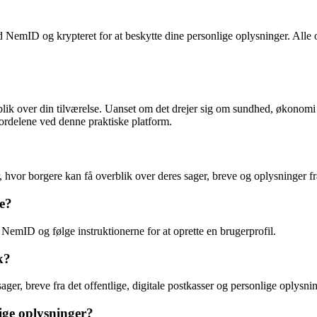
 NemID og krypteret for at beskytte dine personlige oplysninger. Alle
blik over din tilværelse. Uanset om det drejer sig om sundhed, økonom
ordelene ved denne praktiske platform.
, hvor borgere kan få overblik over deres sager, breve og oplysninger fra
e?
 NemID og følge instruktionerne for at oprette en brugerprofil.
k?
er, breve fra det offentlige, digitale postkasser og personlige oplysnin
ige oplysninger?