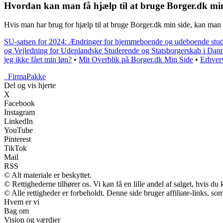
Hvordan kan man få hjælp til at bruge Borger.dk min
Hvis man har brug for hjælp til at bruge Borger.dk min side, kan man 
SU-satsen for 2024: Ændringer for hjemmeboende og udeboende stu
og Vejledning for Udenlandske Studerende og Statsborgerskab i Dan
jeg ikke fået min løn?
•
Mit Overblik på Borger.dk Min Side
•
Erhver
_
FirmaPakke
Del og vis hjerte
X
Facebook
Instagram
LinkedIn
YouTube
Pinterest
TikTok
Mail
RSS
© Alt materiale er beskyttet.
© Rettighederne tilhører os. Vi kan få en lille andel af salget, hvis d
© Alle rettigheder er forbeholdt. Denne side bruger affiliate-links, so
Hvem er vi
Bag om
Vision og værdier