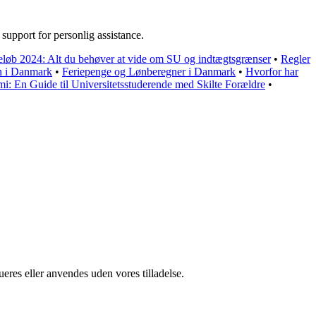
support for personlig assistance.
løb 2024: Alt du behøver at vide om SU og indtægtsgrænser
•
Regler
øn i Danmark
•
Feriepenge og Lønberegner i Danmark
•
Hvorfor har
i: En Guide til Universitetsstuderende med Skilte Forældre
•
ueres eller anvendes uden vores tilladelse.