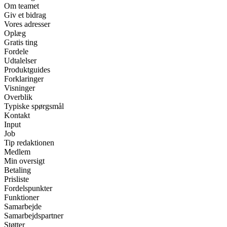
Om teamet
Giv et bidrag
Vores adresser
Oplæg
Gratis ting
Fordele
Udtalelser
Produktguides
Forklaringer
Visninger
Overblik
Typiske spørgsmål
Kontakt
Input
Job
Tip redaktionen
Medlem
Min oversigt
Betaling
Prisliste
Fordelspunkter
Funktioner
Samarbejde
Samarbejdspartner
Støtter