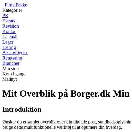
_
FirmaPakke
Kategorier
PR
Events
Revision
Kontor
Lejemål
Lager
Læring
Beskæftigelse
Rengøring
Brancher
Min side
Kom i gang
Mailnyt
Mit Overblik på Borger.dk Min
Introduktion
Ønsker du et samlet overblik over din digitale post, sundhedsoplysni
bruge dette multifunktionelle værktøj til at optimere din hverdag.