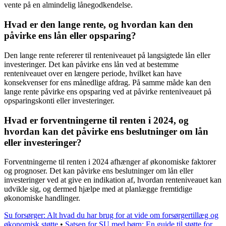
vente på en almindelig lånegodkendelse.
Hvad er den lange rente, og hvordan kan den
påvirke ens lån eller opsparing?
Den lange rente refererer til renteniveauet på langsigtede lån eller
investeringer. Det kan påvirke ens lån ved at bestemme
renteniveauet over en længere periode, hvilket kan have
konsekvenser for ens månedlige afdrag. På samme måde kan den
lange rente påvirke ens opsparing ved at påvirke renteniveauet på
opsparingskonti eller investeringer.
Hvad er forventningerne til renten i 2024, og
hvordan kan det påvirke ens beslutninger om lån
eller investeringer?
Forventningerne til renten i 2024 afhænger af økonomiske faktorer
og prognoser. Det kan påvirke ens beslutninger om lån eller
investeringer ved at give en indikation af, hvordan renteniveauet kan
udvikle sig, og dermed hjælpe med at planlægge fremtidige
økonomiske handlinger.
Su forsørger: Alt hvad du har brug for at vide om forsørgertillæg og
økonomisk støtte
•
Satsen for SU med børn: En guide til støtte for