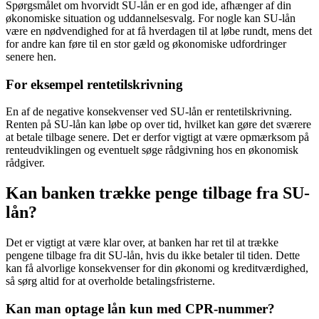
Spørgsmålet om hvorvidt SU-lån er en god ide, afhænger af din
økonomiske situation og uddannelsesvalg. For nogle kan SU-lån
være en nødvendighed for at få hverdagen til at løbe rundt, mens det
for andre kan føre til en stor gæld og økonomiske udfordringer
senere hen.
For eksempel rentetilskrivning
En af de negative konsekvenser ved SU-lån er rentetilskrivning.
Renten på SU-lån kan løbe op over tid, hvilket kan gøre det sværere
at betale tilbage senere. Det er derfor vigtigt at være opmærksom på
renteudviklingen og eventuelt søge rådgivning hos en økonomisk
rådgiver.
Kan banken trække penge tilbage fra SU-
lån?
Det er vigtigt at være klar over, at banken har ret til at trække
pengene tilbage fra dit SU-lån, hvis du ikke betaler til tiden. Dette
kan få alvorlige konsekvenser for din økonomi og kreditværdighed,
så sørg altid for at overholde betalingsfristerne.
Kan man optage lån kun med CPR-nummer?