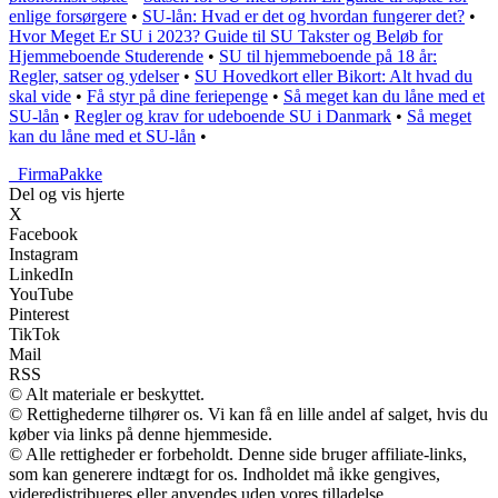
enlige forsørgere
•
SU-lån: Hvad er det og hvordan fungerer det?
•
Hvor Meget Er SU i 2023? Guide til SU Takster og Beløb for
Hjemmeboende Studerende
•
SU til hjemmeboende på 18 år:
Regler, satser og ydelser
•
SU Hovedkort eller Bikort: Alt hvad du
skal vide
•
Få styr på dine feriepenge
•
Så meget kan du låne med et
SU-lån
•
Regler og krav for udeboende SU i Danmark
•
Så meget
kan du låne med et SU-lån
•
_
FirmaPakke
Del og vis hjerte
X
Facebook
Instagram
LinkedIn
YouTube
Pinterest
TikTok
Mail
RSS
© Alt materiale er beskyttet.
© Rettighederne tilhører os. Vi kan få en lille andel af salget, hvis du
køber via links på denne hjemmeside.
© Alle rettigheder er forbeholdt. Denne side bruger affiliate-links,
som kan generere indtægt for os. Indholdet må ikke gengives,
videredistribueres eller anvendes uden vores tilladelse.