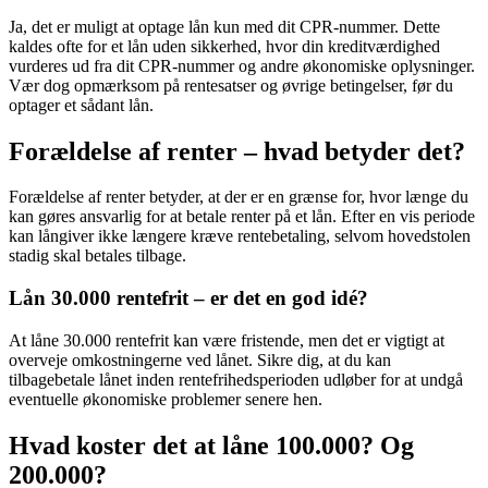
Ja, det er muligt at optage lån kun med dit CPR-nummer. Dette
kaldes ofte for et lån uden sikkerhed, hvor din kreditværdighed
vurderes ud fra dit CPR-nummer og andre økonomiske oplysninger.
Vær dog opmærksom på rentesatser og øvrige betingelser, før du
optager et sådant lån.
Forældelse af renter – hvad betyder det?
Forældelse af renter betyder, at der er en grænse for, hvor længe du
kan gøres ansvarlig for at betale renter på et lån. Efter en vis periode
kan långiver ikke længere kræve rentebetaling, selvom hovedstolen
stadig skal betales tilbage.
Lån 30.000 rentefrit – er det en god idé?
At låne 30.000 rentefrit kan være fristende, men det er vigtigt at
overveje omkostningerne ved lånet. Sikre dig, at du kan
tilbagebetale lånet inden rentefrihedsperioden udløber for at undgå
eventuelle økonomiske problemer senere hen.
Hvad koster det at låne 100.000? Og
200.000?