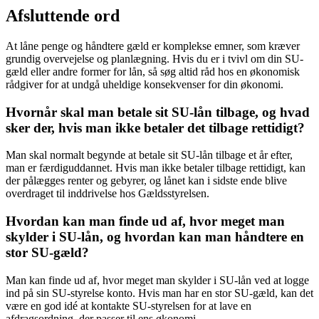
Afsluttende ord
At låne penge og håndtere gæld er komplekse emner, som kræver
grundig overvejelse og planlægning. Hvis du er i tvivl om din SU-
gæld eller andre former for lån, så søg altid råd hos en økonomisk
rådgiver for at undgå uheldige konsekvenser for din økonomi.
Hvornår skal man betale sit SU-lån tilbage, og hvad
sker der, hvis man ikke betaler det tilbage rettidigt?
Man skal normalt begynde at betale sit SU-lån tilbage et år efter,
man er færdiguddannet. Hvis man ikke betaler tilbage rettidigt, kan
der pålægges renter og gebyrer, og lånet kan i sidste ende blive
overdraget til inddrivelse hos Gældsstyrelsen.
Hvordan kan man finde ud af, hvor meget man
skylder i SU-lån, og hvordan kan man håndtere en
stor SU-gæld?
Man kan finde ud af, hvor meget man skylder i SU-lån ved at logge
ind på sin SU-styrelse konto. Hvis man har en stor SU-gæld, kan det
være en god idé at kontakte SU-styrelsen for at lave en
afdragsordning, der passer til ens økonomi.