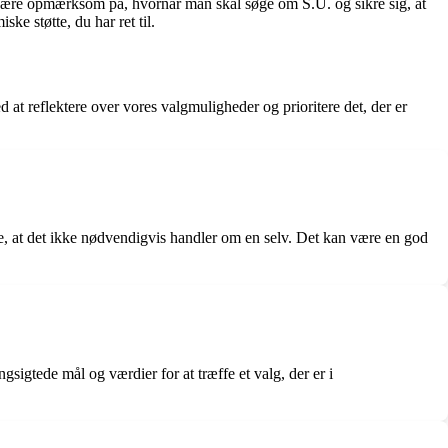
 være opmærksom på, hvornår man skal søge om S.U. og sikre sig, at
ke støtte, du har ret til.
d at reflektere over vores valgmuligheder og prioritere det, der er
ske, at det ikke nødvendigvis handler om en selv. Det kan være en god
sigtede mål og værdier for at træffe et valg, der er i