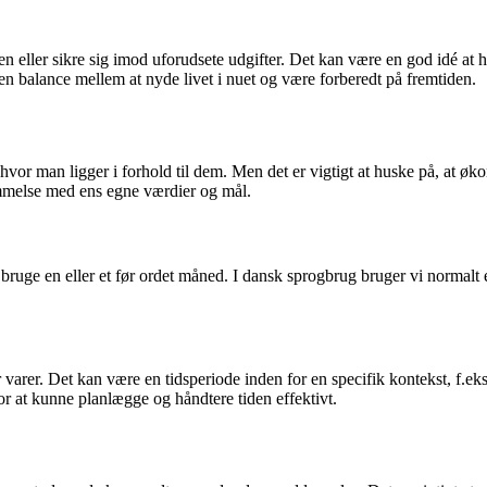
den eller sikre sig imod uforudsete udgifter. Det kan være en god idé at
e en balance mellem at nyde livet i nuet og være forberedt på fremtiden.
r man ligger i forhold til dem. Men det er vigtigt at huske på, at økono
temmelse med ens egne værdier og mål.
l bruge en eller et før ordet måned. I dansk sprogbrug bruger vi normal
 varer. Det kan være en tidsperiode inden for en specifik kontekst, f.ek
r at kunne planlægge og håndtere tiden effektivt.