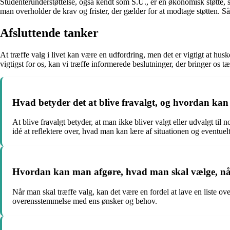
Studenterunderstøttelse, også kendt som S.U., er en økonomisk støtte,
man overholder de krav og frister, der gælder for at modtage støtten. Så
Afsluttende tanker
At træffe valg i livet kan være en udfordring, men det er vigtigt at husk
vigtigst for os, kan vi træffe informerede beslutninger, der bringer os t
Hvad betyder det at blive fravalgt, og hvordan ka
At blive fravalgt betyder, at man ikke bliver valgt eller udvalgt ti
idé at reflektere over, hvad man kan lære af situationen og eventuelt
Hvordan kan man afgøre, hvad man skal vælge, når
Når man skal træffe valg, kan det være en fordel at lave en liste o
overensstemmelse med ens ønsker og behov.