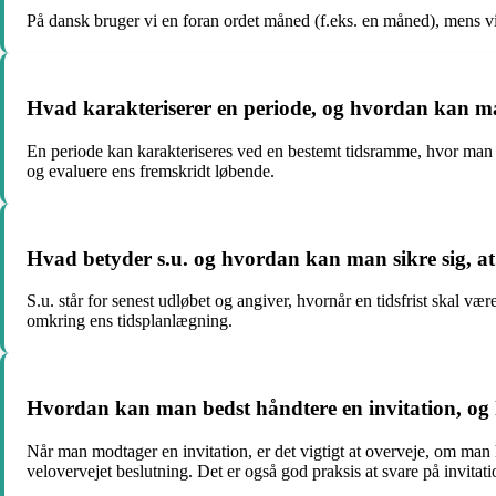
På dansk bruger vi en foran ordet måned (f.eks. en måned), mens vi br
Hvad karakteriserer en periode, og hvordan kan m
En periode kan karakteriseres ved en bestemt tidsramme, hvor man ka
og evaluere ens fremskridt løbende.
Hvad betyder s.u. og hvordan kan man sikre sig, at
S.u. står for senest udløbet og angiver, hvornår en tidsfrist skal væ
omkring ens tidsplanlægning.
Hvordan kan man bedst håndtere en invitation, og
Når man modtager en invitation, er det vigtigt at overveje, om man h
velovervejet beslutning. Det er også god praksis at svare på invitat