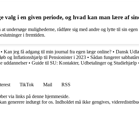
e valg i en given periode, og hvad kan man lære af sin
å at undersøge mulighederne, rådføre sig med andre og lytte til sin egen
beslutninger i fremtiden.
•
Kan jeg få adgang til min journal fra egen læge online?
•
Dansk Udl
b og Inflationshjælp til Pensionister i 2023
•
Sådan fungerer sabbatårs
e uddannelser
•
Guide til SU: Kontakter, Udbetalinger og Studiehjælp
terest
TikTok
Mail
RSS
 køber via links på denne hjemmeside.
 kan generere indtægt for os. Indholdet må ikke gengives, videredistribue