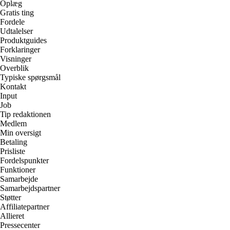
Oplæg
Gratis ting
Fordele
Udtalelser
Produktguides
Forklaringer
Visninger
Overblik
Typiske spørgsmål
Kontakt
Input
Job
Tip redaktionen
Medlem
Min oversigt
Betaling
Prisliste
Fordelspunkter
Funktioner
Samarbejde
Samarbejdspartner
Støtter
Affiliatepartner
Allieret
Pressecenter