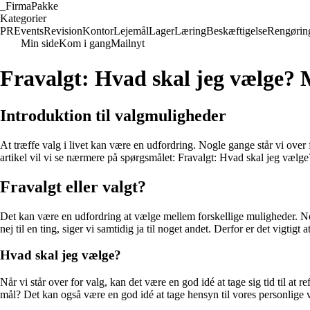
_
FirmaPakke
Kategorier
PR
Events
Revision
Kontor
Lejemål
Lager
Læring
Beskæftigelse
Rengørin
Min side
Kom i gang
Mailnyt
Fravalgt: Hvad skal jeg vælge?
Introduktion til valgmuligheder
At træffe valg i livet kan være en udfordring. Nogle gange står vi over 
artikel vil vi se nærmere på spørgsmålet: Fravalgt: Hvad skal jeg vælge
Fravalgt eller valgt?
Det kan være en udfordring at vælge mellem forskellige muligheder. Nogle
nej til en ting, siger vi samtidig ja til noget andet. Derfor er det vigtig
Hvad skal jeg vælge?
Når vi står over for valg, kan det være en god idé at tage sig tid til at 
mål? Det kan også være en god idé at tage hensyn til vores personlige væ