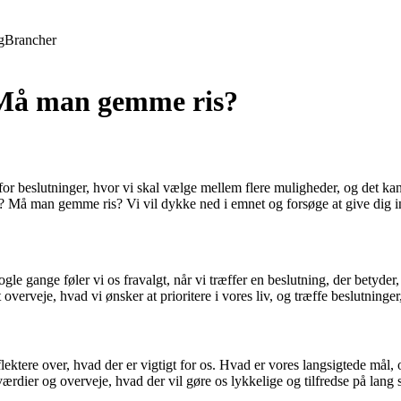
g
Brancher
 Må man gemme ris?
for beslutninger, hvor vi skal vælge mellem flere muligheder, og det kan
? Må man gemme ris? Vi vil dykke ned i emnet og forsøge at give dig ind
 gange føler vi os fravalgt, når vi træffer en beslutning, der betyder, 
t at overveje, hvad vi ønsker at prioritere i vores liv, og træffe beslutni
reflektere over, hvad der er vigtigt for os. Hvad er vores langsigtede mål
rdier og overveje, hvad der vil gøre os lykkelige og tilfredse på lang s