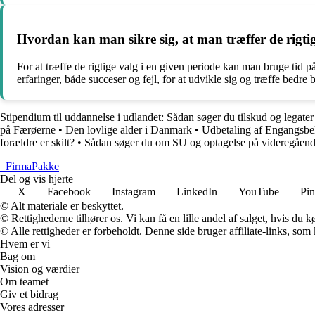
Hvordan kan man sikre sig, at man træffer de rigtig
For at træffe de rigtige valg i en given periode kan man bruge tid p
erfaringer, både succeser og fejl, for at udvikle sig og træffe bedre 
Stipendium til uddannelse i udlandet: Sådan søger du tilskud og legater
på Færøerne
•
Den lovlige alder i Danmark
•
Udbetaling af Engangsbelø
forældre er skilt?
•
Sådan søger du om SU og optagelse på videregåend
_
FirmaPakke
Del og vis hjerte
X
Facebook
Instagram
LinkedIn
YouTube
Pin
© Alt materiale er beskyttet.
© Rettighederne tilhører os. Vi kan få en lille andel af salget, hvis du
© Alle rettigheder er forbeholdt. Denne side bruger affiliate-links, som
Hvem er vi
Bag om
Vision og værdier
Om teamet
Giv et bidrag
Vores adresser