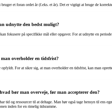
uger et foran ordet år (f.eks. et år). Det er vigtigt at bruge de korrek
an udnytte den bedst muligt?
n fokusere på specifikke mål eller opgaver. For at udnytte en periode b
 man overholder en tidsfrist?
re opfyldt. For at sikre sig, at man overholder en tidsfrist, kan man opre
 hvad bør man overveje, før man accepterer den?
ar tid og ressourcer til at deltage. Man bør også tage hensyn til ens eg
ionen inden for en rimelig tidsramme.