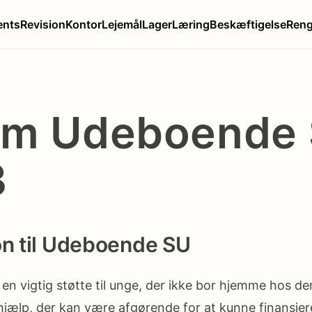
ents
Revision
Kontor
Lejemål
Lager
Læring
Beskæftigelse
Reng
Om Udeboende 
3
on til Udeboende SU
n vigtig støtte til unge, der ikke bor hjemme hos de
jælp, der kan være afgørende for at kunne finansie