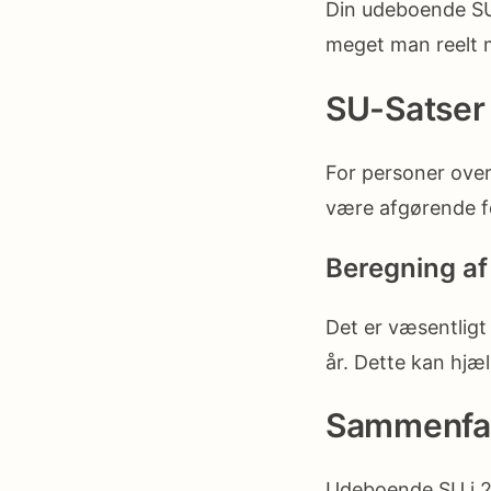
Din udeboende SU k
meget man reelt 
SU-Satser
For personer over
være afgørende fo
Beregning a
Det er væsentligt
år. Dette kan hjæ
Sammenfa
Udeboende SU i 20