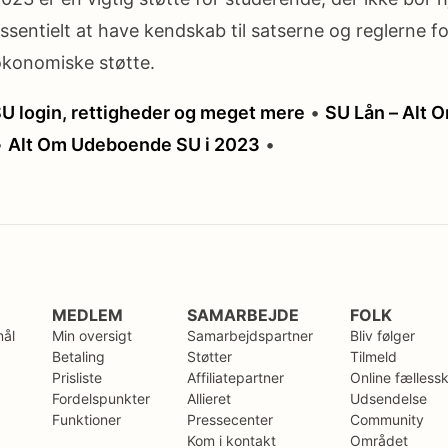
ssentielt at have kendskab til satserne og reglerne fo
økonomiske støtte.
 SU login, rettigheder og meget mere
•
SU Lån – Alt 
•
Alt Om Udeboende SU i 2023
•
MEDLEM
SAMARBEJDE
FOLK
mål
Min oversigt
Samarbejdspartner
Bliv følger
Betaling
Støtter
Tilmeld
Prisliste
Affiliatepartner
Online fælless
Fordelspunkter
Allieret
Udsendelse
Funktioner
Pressecenter
Community
Kom i kontakt
Området