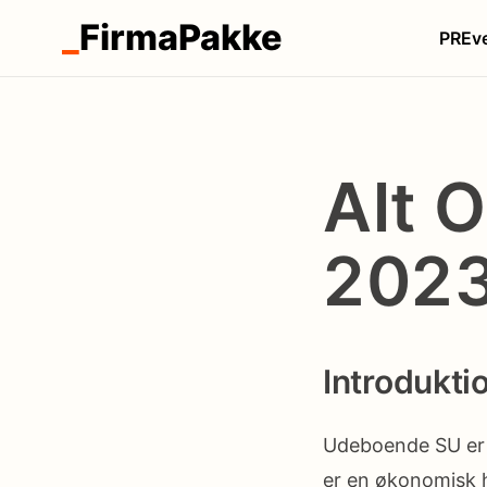
_
FirmaPakke
PR
Ev
Alt 
202
Introdukti
Udeboende SU er e
er en økonomisk h