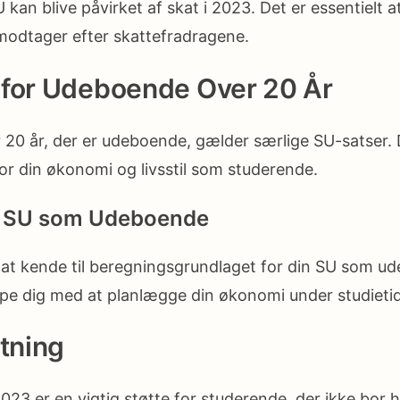
an blive påvirket af skat i 2023. Det er essentielt at
modtager efter skattefradragene.
 for Udeboende Over 20 År
 20 år, der er udeboende, gælder særlige SU-satser. 
r din økonomi og livsstil som studerende.
f SU som Udeboende
 at kende til beregningsgrundlaget for din SU som u
lpe dig med at planlægge din økonomi under studieti
tning
23 er en vigtig støtte for studerende, der ikke bor