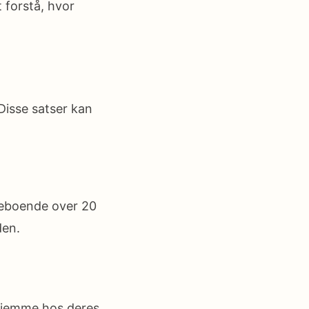
 forstå, hvor
Disse satser kan
deboende over 20
den.
 hjemme hos deres