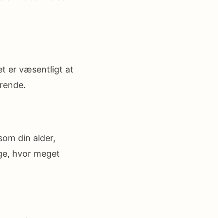
et er væsentligt at
erende.
som din alder,
ge, hvor meget