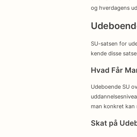
og hverdagens udg
Udeboende
SU-satsen for udeb
kende disse satse
Hvad Får Ma
Udeboende SU over
uddannelsesnivea
man konkret kan 
Skat på Ude