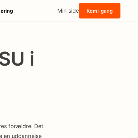
Min side
øring
Kom i gang
SU i
res forældre. Det
re en uddannelse